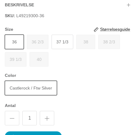
BESKRIVELSE
SKU:
L49219300-36
Size
Størrelsesguide
36
36 2/3
37 1/3
38
38 2/3
39 1/3
40
Color
Castlerock / Ftw Silver
Antal