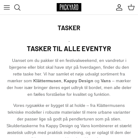
Gå til content
Account
Kurv
TASKER
-
TASKER TIL ALLE EVENTYR
Uanset om du pakker til en festivalweekend, en vandretur i
bjergene eller blot skal have styr på hverdagen, finder du den
rette taske her. Vi har samlet et nøje udvalgt sortiment fra
mærker som
Klättermusen
,
Kappy Design
og
Vans
– mærker
der hver især bringer deres eget udtryk til bordet, men alle deler
en fælles forståelse for kvalitet og funktion.
Vores rygsække er bygget til at holde – fra Klättermusens
tekniske modeller i robuste materialer til mere urbane varianter
der passer lige så godt på pendlerturen som på stien.
Skuldertaskerne fra Kappy Design og Vans kombinerer et stærkt
æstetisk udtryk med praktisk indretning, og er oplagt til dem der