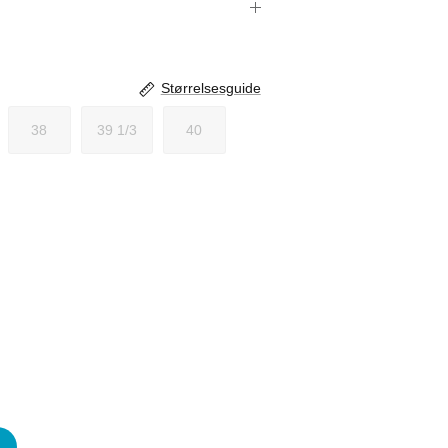
Størrelsesguide
38
39 1/3
40