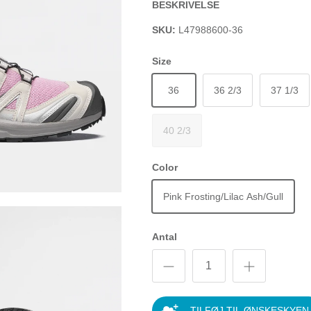
BESKRIVELSE
SKU:
L47988600-36
Size
36
36 2/3
37 1/3
40 2/3
Color
Pink Frosting/Lilac Ash/Gull
Antal
TILFØJ TIL ØNSKESKYEN