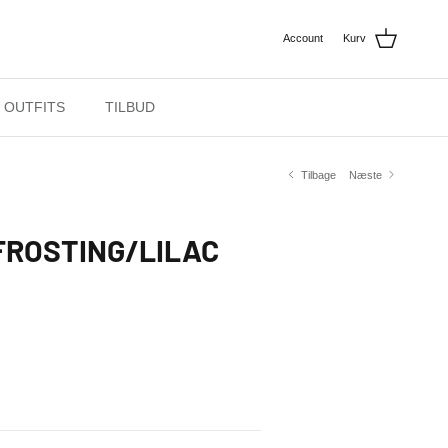
Account
Kurv
OUTFITS
TILBUD
Tilbage
Næste
 FROSTING/LILAC