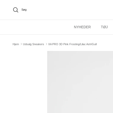
Gå til content
Søg
NYHEDER
TØJ
Hjem
Udsalg Sneakers
XA PRO 3D Pink Frosting/Lilac Ash/Gull